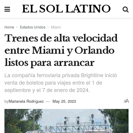
EL SOL LATINO
Home
Estados Unidos
Miami
Trenes de alta velocidad
entre Miami y Orlando
listos para arrancar
La compañía ferroviaria privada Brightline inició
venta de boletos para viajes entre el 1 de
septiembre y el 7 de enero de 2024.
A
by
Marianela Rodríguez
May 25, 2023
A