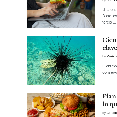
Una encu
Dietetic
tercio ...
Cien
clav
by
Marian
Científi
conserva
Plan
lo q
by
Colabo