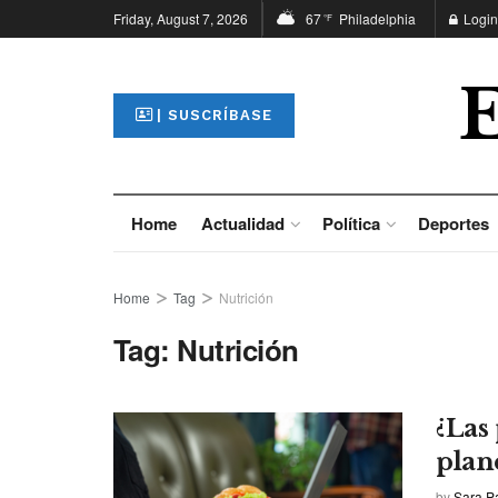
Friday, August 7, 2026
67
Philadelphia
Login
°F
| SUSCRÍBASE
Home
Actualidad
Política
Deportes
Home
Tag
Nutrición
Tag:
Nutrición
¿Las
plan
by
Sara P