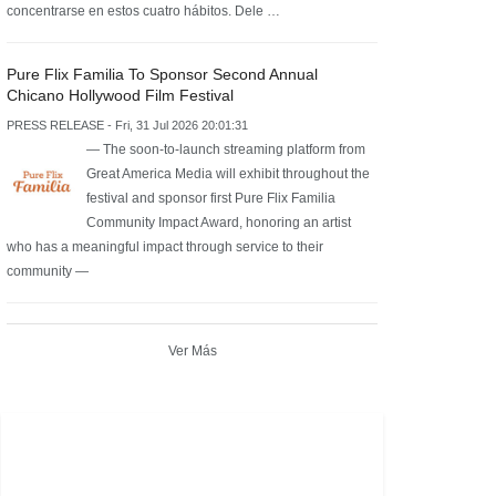
concentrarse en estos cuatro hábitos. Dele …
Pure Flix Familia To Sponsor Second Annual
Chicano Hollywood Film Festival
PRESS RELEASE - Fri, 31 Jul 2026 20:01:31
— The soon-to-launch streaming platform from
Great America Media will exhibit throughout the
festival and sponsor first Pure Flix Familia
Community Impact Award, honoring an artist
who has a meaningful impact through service to their
community —
Ver Más