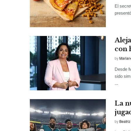
El secre
presentó
Alej
con 
by
Marian
Desde Me
sido sim
...
La n
juga
by
Beatriz