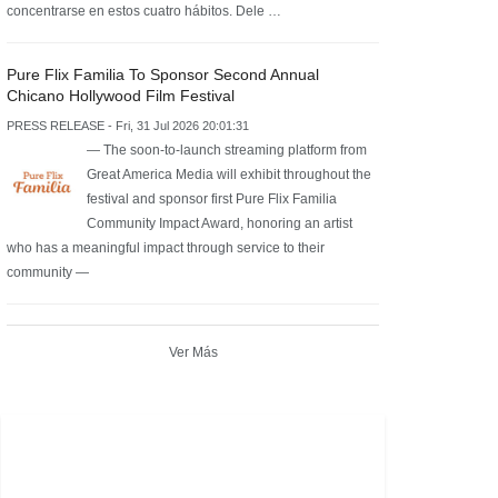
concentrarse en estos cuatro hábitos. Dele …
Pure Flix Familia To Sponsor Second Annual
Chicano Hollywood Film Festival
PRESS RELEASE - Fri, 31 Jul 2026 20:01:31
— The soon-to-launch streaming platform from
Great America Media will exhibit throughout the
festival and sponsor first Pure Flix Familia
Community Impact Award, honoring an artist
who has a meaningful impact through service to their
community —
Ver Más