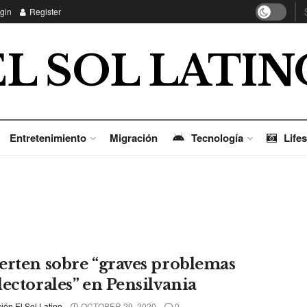
gin
Register
EL SOL LATIN
Entretenimiento
Migración
Tecnología
Lifes
erten sobre “graves problemas
lectorales” en Pensilvania
ón El Sol Latino
OCTOBER 29, 2020
0