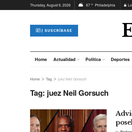
Thursday, August 6, 2026
67
Philadelphia
Lo
°F
| SUSCRÍBASE
Home
Actualidad
Política
Deportes
Home
Tag
juez Neil Gorsuch
Tag:
juez Neil Gorsuch
Advi
pose
by
Redacci