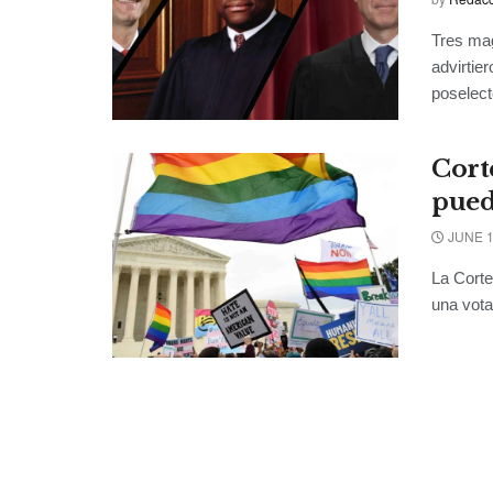
Tres mag
advirtie
poselecto
Cort
pued
JUNE 1
La Corte
una vota