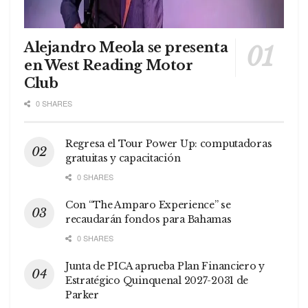
Alejandro Meola se presenta
en West Reading Motor
Club
0 SHARES
Regresa el Tour Power Up: computadoras
gratuitas y capacitación
0 SHARES
Con “The Amparo Experience” se
recaudarán fondos para Bahamas
0 SHARES
Junta de PICA aprueba Plan Financiero y
Estratégico Quinquenal 2027-2031 de
Parker