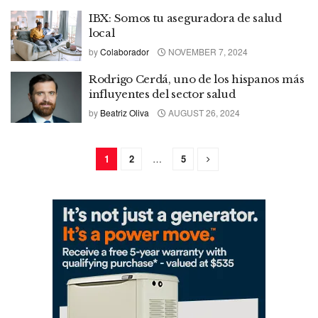
IBX: Somos tu aseguradora de salud
local
by
Colaborador
NOVEMBER 7, 2024
Rodrigo Cerdá, uno de los hispanos más
influyentes del sector salud
by
Beatriz Oliva
AUGUST 26, 2024
1
2
…
5