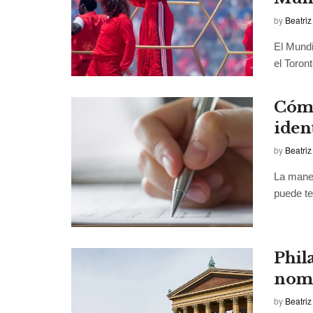
by
Beatriz
El Mundi
el Toron
Cómo
iden
by
Beatriz
La maner
puede te
Phil
nomb
by
Beatriz