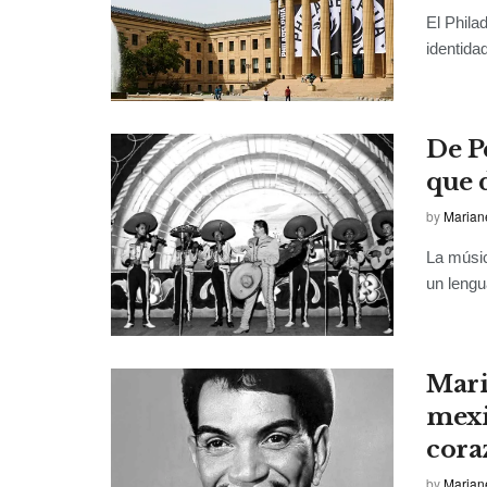
El Phila
identida
De P
que 
by
Marian
La músi
un lengu
Mari
mexi
cora
by
Marian