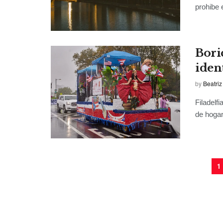
prohibe 
Bori
iden
by
Beatriz
Filadelf
de hogar
1