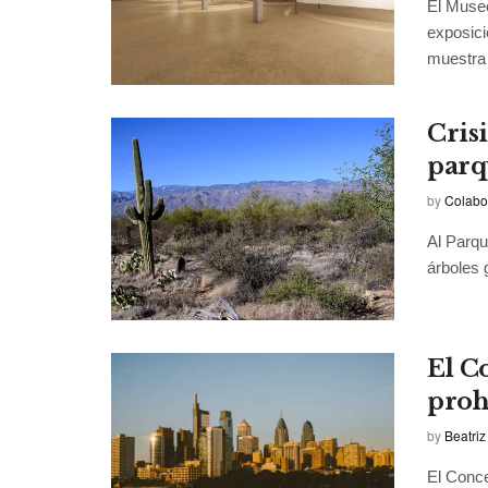
El Muse
exposici
muestra 
Cris
parq
by
Colabo
Al Parqu
árboles 
El C
proh
by
Beatriz
El Conce