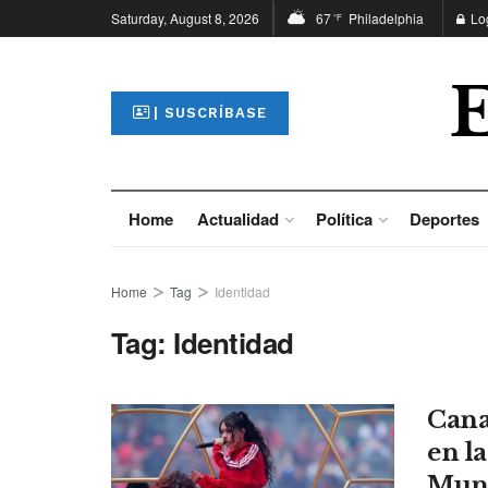
Saturday, August 8, 2026
67
Philadelphia
Lo
°F
| SUSCRÍBASE
Home
Actualidad
Política
Deportes
Home
Tag
Identidad
Tag:
Identidad
Cana
en l
Mund