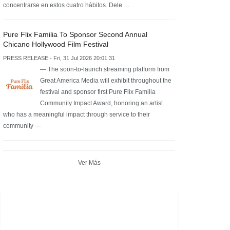
concentrarse en estos cuatro hábitos. Dele …
Pure Flix Familia To Sponsor Second Annual
Chicano Hollywood Film Festival
PRESS RELEASE - Fri, 31 Jul 2026 20:01:31
— The soon-to-launch streaming platform from
Great America Media will exhibit throughout the
festival and sponsor first Pure Flix Familia
Community Impact Award, honoring an artist
who has a meaningful impact through service to their
community —
Ver Más