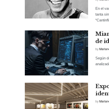
En el va
tanta si
“Cantinfla
Miam
de i
by
Marian
Según da
analizad
Expo
iden
by
Marian