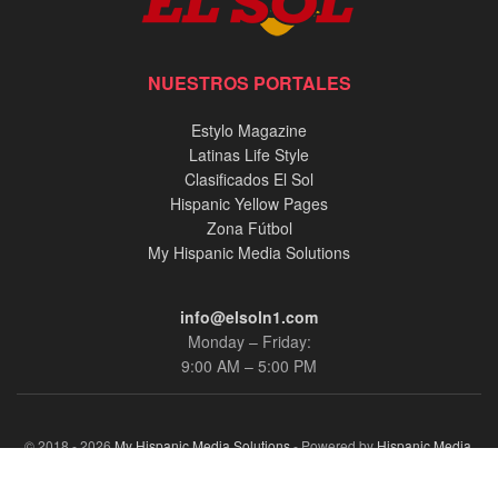
NUESTROS PORTALES
Estylo Magazine
Latinas Life Style
Clasificados El Sol
Hispanic Yellow Pages
Zona Fútbol
My Hispanic Media Solutions
info@elsoln1.com
Monday – Friday:
9:00 AM – 5:00 PM
© 2018 - 2026
My Hispanic Media Solutions
- Powered by
Hispanic Media,
llc.
.