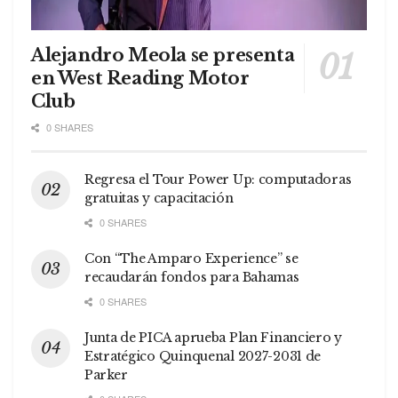
Alejandro Meola se presenta
en West Reading Motor
Club
0 SHARES
Regresa el Tour Power Up: computadoras
gratuitas y capacitación
0 SHARES
Con “The Amparo Experience” se
recaudarán fondos para Bahamas
0 SHARES
Junta de PICA aprueba Plan Financiero y
Estratégico Quinquenal 2027-2031 de
Parker