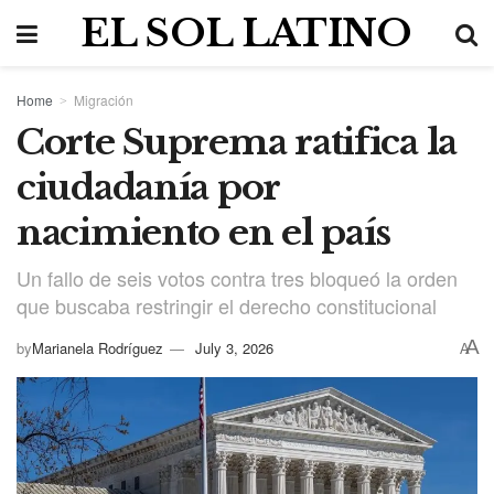
EL SOL LATINO
Home
Migración
Corte Suprema ratifica la
ciudadanía por
nacimiento en el país
Un fallo de seis votos contra tres bloqueó la orden
que buscaba restringir el derecho constitucional
A
by
Marianela Rodríguez
July 3, 2026
A