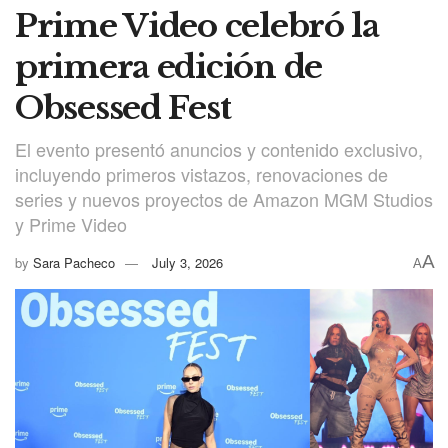
Prime Video celebró la
primera edición de
Obsessed Fest
El evento presentó anuncios y contenido exclusivo,
incluyendo primeros vistazos, renovaciones de
series y nuevos proyectos de Amazon MGM Studios
y Prime Video
A
by
Sara Pacheco
July 3, 2026
A