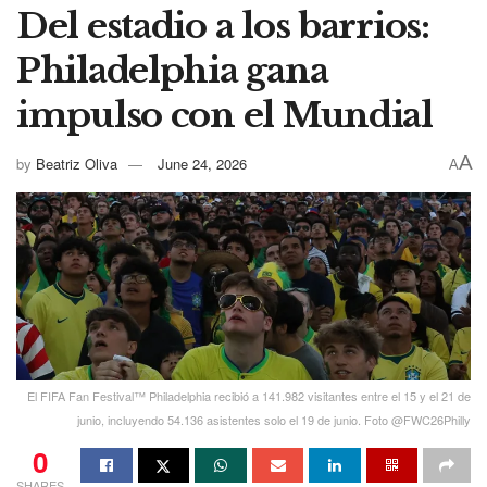
Del estadio a los barrios:
Philadelphia gana
impulso con el Mundial
A
by
Beatriz Oliva
June 24, 2026
A
El FIFA Fan Festival™ Philadelphia recibió a 141.982 visitantes entre el 15 y el 21 de
junio, incluyendo 54.136 asistentes solo el 19 de junio. Foto @FWC26Philly
0
SHARES