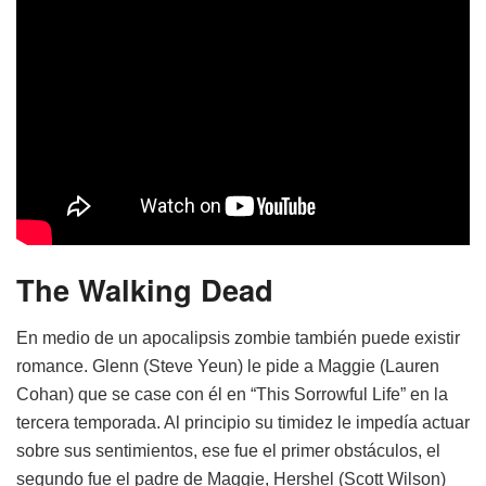
The Walking Dead
En medio de un apocalipsis zombie también puede existir
romance. Glenn (Steve Yeun) le pide a Maggie (Lauren
Cohan) que se case con él en “This Sorrowful Life” en la
tercera temporada. Al principio su timidez le impedía actuar
sobre sus sentimientos, ese fue el primer obstáculos, el
segundo fue el padre de Maggie, Hershel (Scott Wilson)