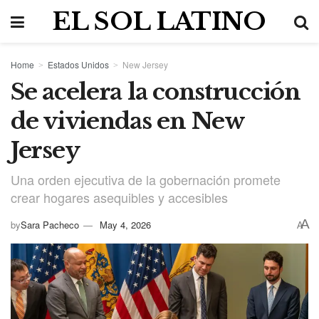
EL SOL LATINO
Home
Estados Unidos
New Jersey
Se acelera la construcción
de viviendas en New
Jersey
Una orden ejecutiva de la gobernación promete
crear hogares asequibles y accesibles
A
by
Sara Pacheco
May 4, 2026
A