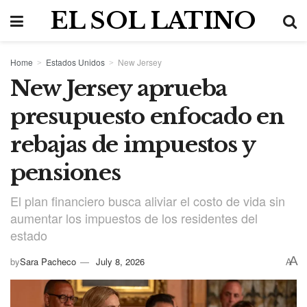
EL SOL LATINO
Home
Estados Unidos
New Jersey
New Jersey aprueba
presupuesto enfocado en
rebajas de impuestos y
pensiones
El plan financiero busca aliviar el costo de vida sin
aumentar los impuestos de los residentes del
estado
A
by
Sara Pacheco
July 8, 2026
A