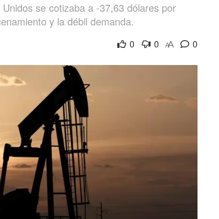
Unidos se cotizaba a -37,63 dólares por
acenamiento y la débil demanda.
0
0
0
A
A