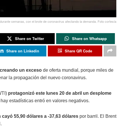
 durante semanas, con el brote de coronavirus afectando la demanda. Foto cortesía
Share on Twitter
Share on Whatsapp
Share on Linkedin
Share QR Code
 creando un exceso
de oferta mundial, porque miles de
nar la propagación del nuevo coronavirus.
WTI)
protagonizó este lunes 20 de abril un desplome
ay estadísticas entró en valores negativos.
cayó 55,90 dólares a -37,63 dólares
por barril. El Brent
.