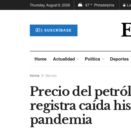
Thursday, August 6, 2026
67
Philadelphia
Lo
°F
| SUSCRÍBASE
Home
Actualidad
Política
Deportes
Home
Mundo
Precio del petró
registra caída hi
pandemia