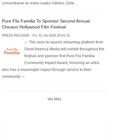
concentrarse en estos cuatro hábitos. Dele …
Pure Flix Familia To Sponsor Second Annual
Chicano Hollywood Film Festival
PRESS RELEASE - Fri, 31 Jul 2026 20:01:31
— The soon-to-launch streaming platform from
Great America Media will exhibit throughout the
festival and sponsor first Pure Flix Familia
Community Impact Award, honoring an artist
who has a meaningful impact through service to their
community —
Ver Más