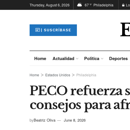
Thursday, August 6, 2026
67
Philadelphia
Lo
°F
| SUSCRÍBASE
Home
Actualidad
Política
Deportes
Home
Estados Unidos
Philadelphia
PECO refuerza s
consejos para af
by
Beatriz Oliva
June 8, 2026