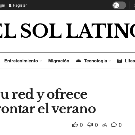
gin
Register
EL SOL LATIN
Entretenimiento
Migración
Tecnología
Lifes
u red y ofrece
rontar el verano
0
0
0
A
A