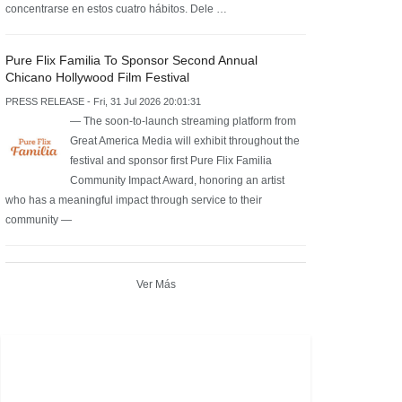
concentrarse en estos cuatro hábitos. Dele …
Pure Flix Familia To Sponsor Second Annual
Chicano Hollywood Film Festival
PRESS RELEASE - Fri, 31 Jul 2026 20:01:31
— The soon-to-launch streaming platform from
Great America Media will exhibit throughout the
festival and sponsor first Pure Flix Familia
Community Impact Award, honoring an artist
who has a meaningful impact through service to their
community —
Ver Más