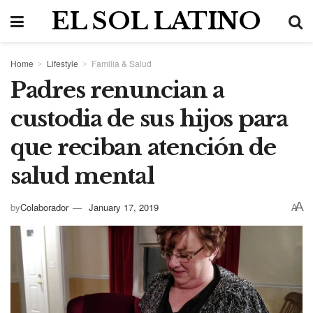
EL SOL LATINO
Home
Lifestyle
Familia & Salud
Padres renuncian a
custodia de sus hijos para
que reciban atención de
salud mental
A
by
Colaborador
January 17, 2019
A