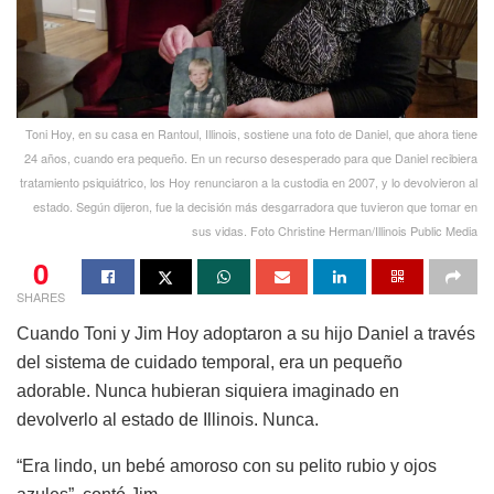
Toni Hoy, en su casa en Rantoul, Illinois, sostiene una foto de Daniel, que ahora tiene
24 años, cuando era pequeño. En un recurso desesperado para que Daniel recibiera
tratamiento psiquiátrico, los Hoy renunciaron a la custodia en 2007, y lo devolvieron al
estado. Según dijeron, fue la decisión más desgarradora que tuvieron que tomar en
sus vidas. Foto Christine Herman/Illinois Public Media
0
SHARES
Cuando Toni y Jim Hoy adoptaron a su hijo Daniel a través
del sistema de cuidado temporal, era un pequeño
adorable. Nunca hubieran siquiera imaginado en
devolverlo al estado de Illinois. Nunca.
“Era lindo, un bebé amoroso con su pelito rubio y ojos