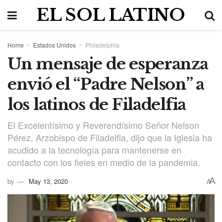
EL SOL LATINO
Home
Estados Unidos
Philadelphia
Un mensaje de esperanza
envió el “Padre Nelson” a
los latinos de Filadelfia
El Excelentísimo y Reverendísimo Señor Nelson
Pérez, Arzobispo de Filadelfia, dijo que la Iglesia ha
acudido a la tecnología para mantenerse en
contacto con los fieles en medio de la pandemia.
A
by
May 13, 2020
A