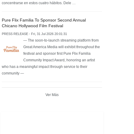
concentrarse en estos cuatro hábitos. Dele …
Pure Flix Familia To Sponsor Second Annual
Chicano Hollywood Film Festival
PRESS RELEASE - Fri, 31 Jul 2026 20:01:31
— The soon-to-launch streaming platform from
Great America Media will exhibit throughout the
festival and sponsor first Pure Flix Familia
Community Impact Award, honoring an artist
who has a meaningful impact through service to their
community —
Ver Más