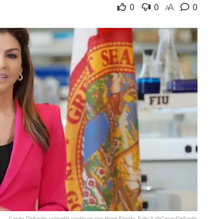
0
0
0
A
A
Casey DeSantis prometió continuar con Hope Florida. Foto X @CaseyDeSantis