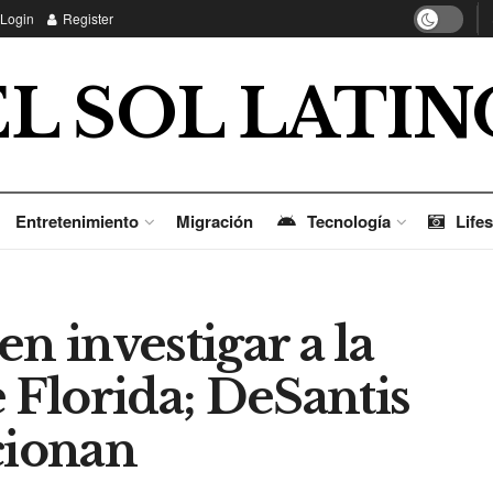
Login
Register
EL SOL LATIN
Entretenimiento
Migración
Tecnología
Lifes
n investigar a la
Florida; DeSantis
cionan