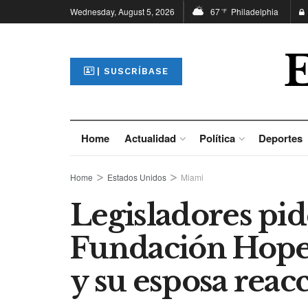
Wednesday, August 5, 2026
67
Philadelphia
°F
| SUSCRÍBASE
Home
Actualidad
Política
Deportes
Home
Estados Unidos
Miami
Legisladores pide
Fundación Hope 
y su esposa reac