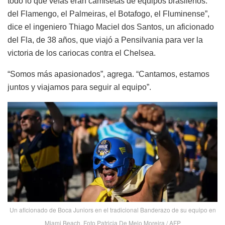
todo lo que veías eran camisetas de equipos brasileños:
del Flamengo, el Palmeiras, el Botafogo, el Fluminense”,
dice el ingeniero Thiago Maciel dos Santos, un aficionado
del Fla, de 38 años, que viajó a Pensilvania para ver la
victoria de los cariocas contra el Chelsea.
“Somos más apasionados”, agrega. “Cantamos, estamos
juntos y viajamos para seguir al equipo”.
Un aficionado de Boca Juniors en el tradicional Banderazo de su equipo en
Miami Beach. Foto Patricia De Melo Moreira / AFP