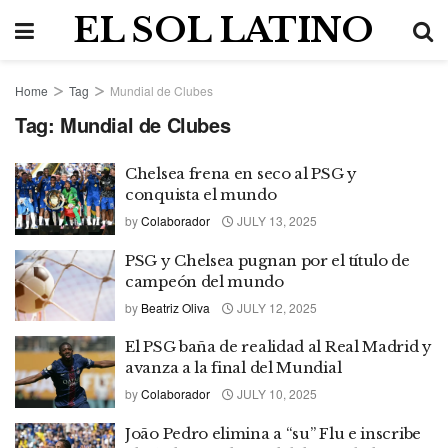
EL SOL LATINO
Home
Tag
Mundial de Clubes
Tag:
Mundial de Clubes
Chelsea frena en seco al PSG y
conquista el mundo
by
Colaborador
JULY 13, 2025
PSG y Chelsea pugnan por el título de
campeón del mundo
by
Beatriz Oliva
JULY 12, 2025
El PSG baña de realidad al Real Madrid y
avanza a la final del Mundial
by
Colaborador
JULY 10, 2025
João Pedro elimina a “su” Flu e inscribe