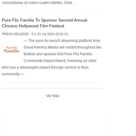
concentrarse en estos cuatro hábitos. Dele …
Pure Flix Familia To Sponsor Second Annual
Chicano Hollywood Film Festival
PRESS RELEASE - Fri, 31 Jul 2026 20:01:31
— The soon-to-launch streaming platform from
Great America Media will exhibit throughout the
festival and sponsor first Pure Flix Familia
Community Impact Award, honoring an artist
who has a meaningful impact through service to their
community —
Ver Más