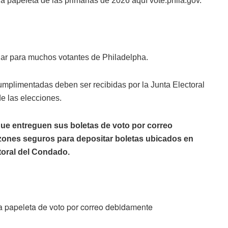
a papeleta de las primarias de 2026 aquí vote.phila.gov.
lar para muchos votantes de Philadelpha.
mplimentadas deben ser recibidas por la Junta Electoral
e las elecciones.
que entreguen sus boletas de voto por correo
zones seguros para depositar boletas ubicados en
ctoral del Condado.
a papeleta de voto por correo debidamente