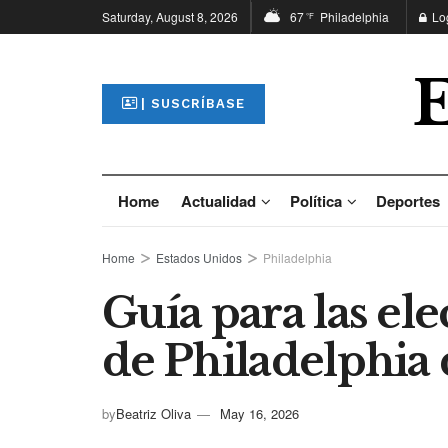
Saturday, August 8, 2026
67
Philadelphia
Lo
°F
| SUSCRÍBASE
Home
Actualidad
Política
Deportes
Home
Estados Unidos
Philadelphia
Guía para las el
de Philadelphia
by
Beatriz Oliva
May 16, 2026