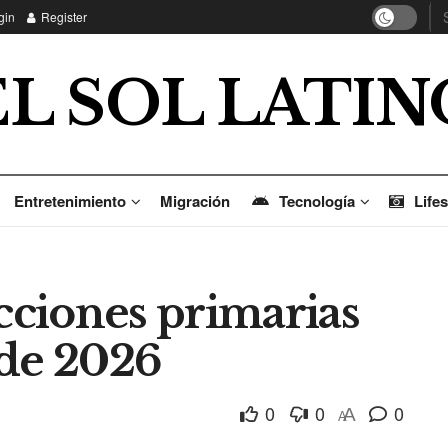
gin
Register
EL SOL LATIN
Entretenimiento
Migración
Tecnología
Lifes
ecciones primarias
 de 2026
0
0
0
A
A