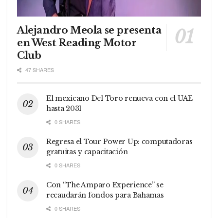
Alejandro Meola se presenta
en West Reading Motor
Club
47 SHARES
El mexicano Del Toro renueva con el UAE
hasta 2031
0 SHARES
Regresa el Tour Power Up: computadoras
gratuitas y capacitación
0 SHARES
Con “The Amparo Experience” se
recaudarán fondos para Bahamas
0 SHARES