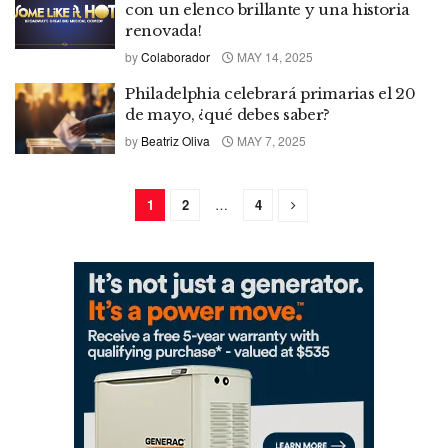
con un elenco brillante y una historia
renovada!
by
Colaborador
MAY 14, 2025
Philadelphia celebrará primarias el 20
de mayo, ¿qué debes saber?
by
Beatriz Oliva
MAY 7, 2025
1
2
…
4