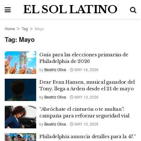
EL SOL LATINO
Home
Tag
Mayo
Tag:
Mayo
Guía para las elecciones primarias de
Philadelphia de 2026
by
Beatriz Oliva
MAY 16, 2026
Dear Evan Hansen, musical ganador del
Tony, llega a Arden desde el 21 de mayo
by
Beatriz Oliva
MAY 13, 2026
“Abróchate el cinturón o te multan”:
campaña para reforzar seguridad vial
by
Beatriz Oliva
MAY 10, 2026
Philadelphia anuncia detalles para la 47.ª