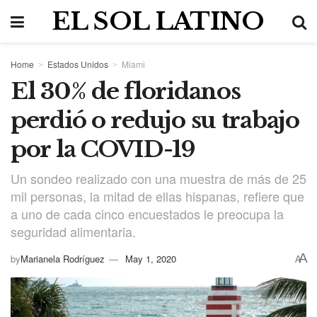
EL SOL LATINO
Home
Estados Unidos
Miami
El 30% de floridanos
perdió o redujo su trabajo
por la COVID-19
Un sondeo realizado con una muestra de más de 25
mil personas, la mitad de ellas hispanas, refiere que
a uno de cada cinco encuestados le preocupa la
seguridad alimentaria.
A
by
Marianela Rodríguez
May 1, 2020
A