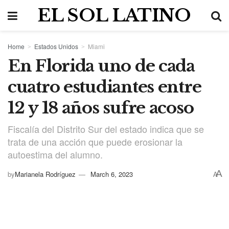
EL SOL LATINO
Home
Estados Unidos
Miami
En Florida uno de cada
cuatro estudiantes entre
12 y 18 años sufre acoso
Fiscalía del Distrito Sur del estado indica que se
trata de una acción que puede erosionar la
autoestima del alumno.
A
by
Marianela Rodríguez
March 6, 2023
A