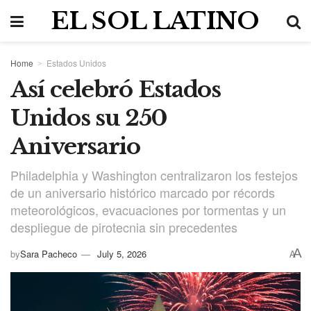
EL SOL LATINO
Home
Estados Unidos
Así celebró Estados
Unidos su 250
Aniversario
Philadelphia y Washington centralizaron los festejos
de un aniversario histórico marcado por récords
meteorológicos, evacuaciones por tormentas y un
despliegue de pirotecnia sin precedentes
A
by
Sara Pacheco
July 5, 2026
A