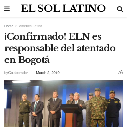
EL SOL LATINO
Home
América Latina
¡Confirmado! ELN es
responsable del atentado
en Bogotá
A
by
Colaborador
March 2, 2019
A