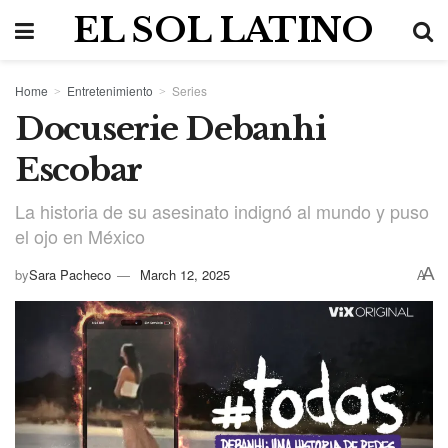
EL SOL LATINO
Home
Entretenimiento
Series
Docuserie Debanhi
Escobar
La historia de su asesinato indignó al mundo y puso
el ojo en México
A
by
Sara Pacheco
March 12, 2025
A