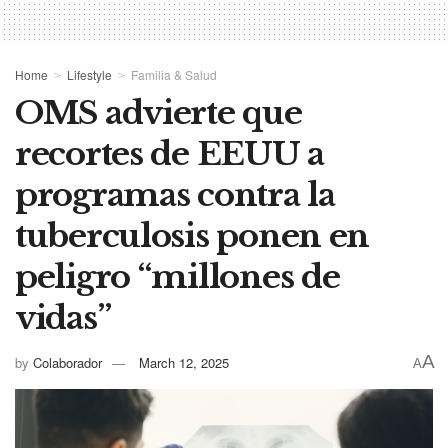
Home
Lifestyle
Familia & Salud
OMS advierte que
recortes de EEUU a
programas contra la
tuberculosis ponen en
peligro “millones de
vidas”
A
by
Colaborador
March 12, 2025
A