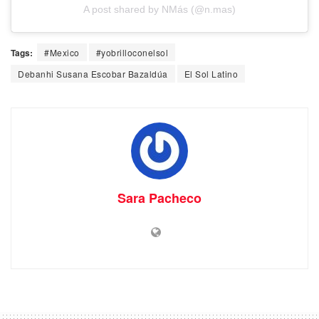
A post shared by NMás (@n.mas)
Tags:
#Mexico
#yobrilloconelsol
Debanhi Susana Escobar Bazaldúa
El Sol Latino
Sara Pacheco