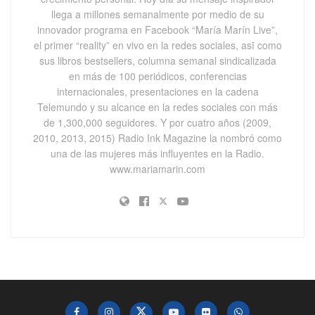
llega a millones semanalmente por medio de su
innovador programa en Facebook “María Marín Live”,
el primer “reality” en vivo en la redes sociales, asī como
sus libros bestsellers, columna semanal sindicalizada
en más de 100 periódicos, conferencias
internacionales, presentaciones en la cadena
Telemundo y su alcance en la redes sociales con más
de 1,300,000 seguidores. Y por cuatro años (2009,
2010, 2013, 2015) Radio Ink Magazine la nombró como
una de las mujeres más influyentes en la Radio.
www.mariamarin.com