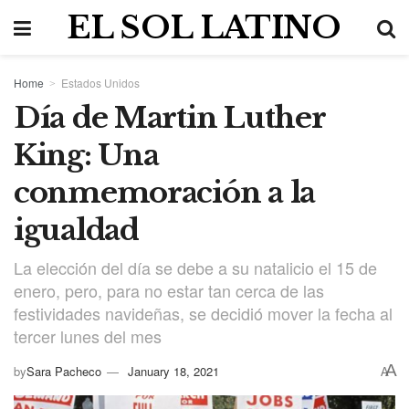
EL SOL LATINO
Home
Estados Unidos
Día de Martin Luther
King: Una
conmemoración a la
igualdad
La elección del día se debe a su natalicio el 15 de
enero, pero, para no estar tan cerca de las
festividades navideñas, se decidió mover la fecha al
tercer lunes del mes
A
by
Sara Pacheco
January 18, 2021
A