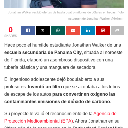
Jonathan Walker recibió ofertas de hasta cuatro millones de dólares en becas. Foto
Instagram de Jonathan Walker @jwlkrrrr
0
SHARES
Hace poco el humilde estudiante Jonathan Walker de una
escuela secundaria de Panama City
, situada al noroeste
de Florida, elaboró un asombroso dispositivo con una
tubería plástica y una manguera de secadora.
El ingenioso adolescente dejó boquiabierto a sus
profesores.
Inventó un filtro
que se acoplaba a los tubos
de escape de los autos
para convertir en oxígeno las
contaminantes emisiones de dióxido de carbono.
Su proyecto le valió el reconocimiento de la
Agencia de
Protección Medioambiental (EPA)
. Ahora Jonathan en su