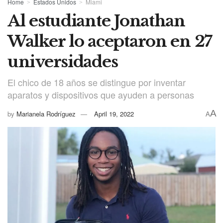
Home
Estados Unidos
Miami
Al estudiante Jonathan
Walker lo aceptaron en 27
universidades
El chico de 18 años se distingue por inventar
aparatos y dispositivos que ayuden a personas
A
by
Marianela Rodríguez
April 19, 2022
A