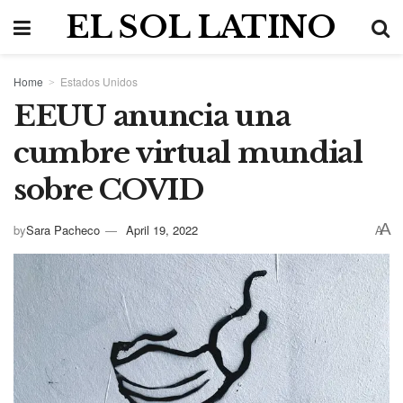
EL SOL LATINO
Home
Estados Unidos
EEUU anuncia una
cumbre virtual mundial
sobre COVID
A
by
Sara Pacheco
April 19, 2022
A