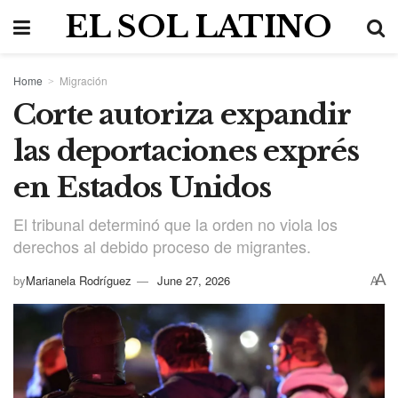
EL SOL LATINO
Home
Migración
Corte autoriza expandir
las deportaciones exprés
en Estados Unidos
El tribunal determinó que la orden no viola los
derechos al debido proceso de migrantes.
A
by
Marianela Rodríguez
June 27, 2026
A