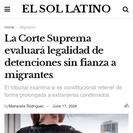
EL SOL LATINO
Home
Migración
La Corte Suprema
evaluará legalidad de
detenciones sin fianza a
migrantes
El tribunal examina si es constitucional retener de
forma prolongada a extranjeros condenados
A
by
Marianela Rodríguez
June 17, 2026
A