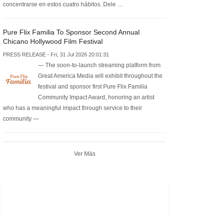
concentrarse en estos cuatro hábitos. Dele …
Pure Flix Familia To Sponsor Second Annual
Chicano Hollywood Film Festival
PRESS RELEASE - Fri, 31 Jul 2026 20:01:31
— The soon-to-launch streaming platform from
Great America Media will exhibit throughout the
festival and sponsor first Pure Flix Familia
Community Impact Award, honoring an artist
who has a meaningful impact through service to their
community —
Ver Más