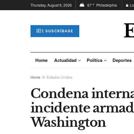
Thursday, August 6, 2026
67
Philadelphia
Lo
°F
| SUSCRÍBASE
Home
Actualidad
Política
Deportes
Home
Estados Unidos
Condena internac
incidente armado
Washington