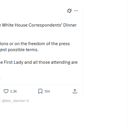
: @keir_starmer/ X