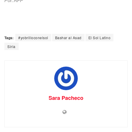
Por: AFP
Tags:
#yobrilloconelsol
Bashar al Asad
El Sol Latino
Siria
Sara Pacheco