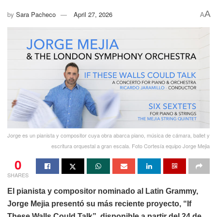
A
by
Sara Pacheco
April 27, 2026
A
Jorge es un pianista y compositor cuya obra abarca piano, música de cámara, ballet y
escritura orquestal a gran escala. Foto Cortesía equipo Jorge Mejia
0
SHARES
El pianista y compositor nominado al Latin Grammy,
Jorge Mejia presentó su más reciente proyecto, “If
These Walls Could Talk”, disponible a partir del 24 de