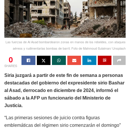
Las fuerzas de Al Asad bombardearon zonas en manos de los rebeldes, con ataques
aéreos y rudimentarias bombas de barril. Foto de Mahmoud Sulaiman/ Unsplash
0
SHARES
Siria juzgará a partir de este fin de semana a personas
destacadas del gobierno del expresidente sirio Bashar
al Asad, derrocado en diciembre de 2024, informó el
sábado a la AFP un funcionario del Ministerio de
Justicia.
“Las primeras sesiones de juicio contra figuras
emblemáticas del régimen sirio comenzarán el domingo”