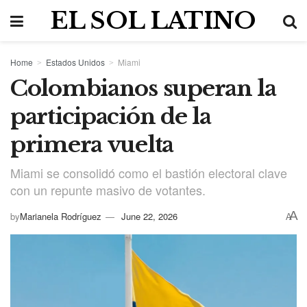
EL SOL LATINO
Home
Estados Unidos
Miami
Colombianos superan la
participación de la
primera vuelta
Miami se consolidó como el bastión electoral clave
con un repunte masivo de votantes.
A
by
Marianela Rodríguez
June 22, 2026
A