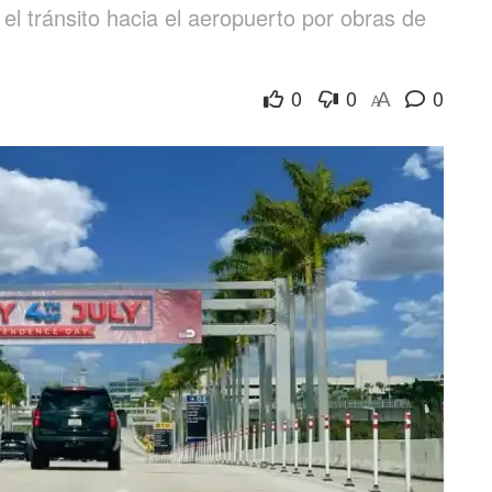
l tránsito hacia el aeropuerto por obras de
0
0
0
A
A