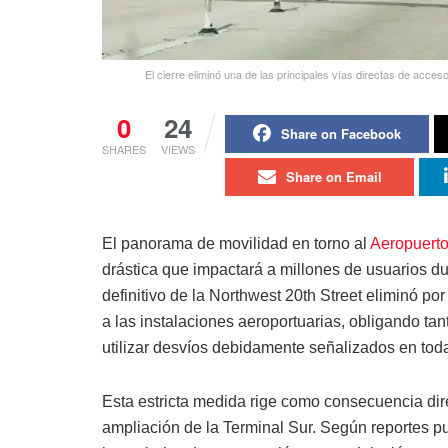
El cierre eliminó una de las principales vías directas de acces
0
24
Share on Facebook
SHARES
VIEWS
Share on Email
El panorama de movilidad en torno al
Aeropuerto
drástica que impactará a millones de usuarios du
definitivo de la Northwest 20th Street eliminó po
a las instalaciones aeroportuarias, obligando ta
utilizar desvíos debidamente señalizados en toda 
Esta estricta medida rige como consecuencia dire
ampliación de la Terminal Sur. Según reportes p