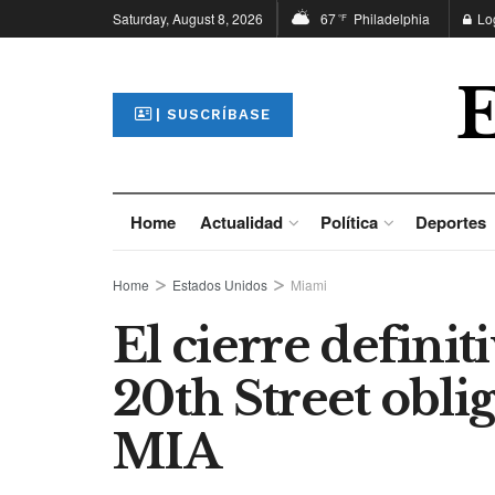
Saturday, August 8, 2026
67
Philadelphia
Lo
°F
| SUSCRÍBASE
Home
Actualidad
Política
Deportes
Home
Estados Unidos
Miami
El cierre defini
20th Street oblig
MIA