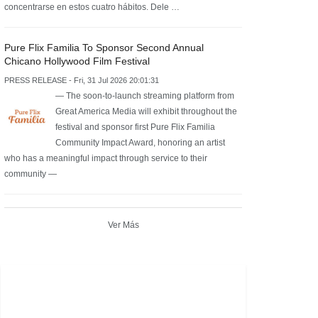
concentrarse en estos cuatro hábitos. Dele …
Pure Flix Familia To Sponsor Second Annual
Chicano Hollywood Film Festival
PRESS RELEASE - Fri, 31 Jul 2026 20:01:31
— The soon-to-launch streaming platform from
Great America Media will exhibit throughout the
festival and sponsor first Pure Flix Familia
Community Impact Award, honoring an artist
who has a meaningful impact through service to their
community —
Ver Más