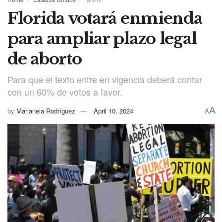
Florida votará enmienda
para ampliar plazo legal
de aborto
Para que el texto entre en vigencia deberá contar
con un 60% de votos a favor.
A
by
Marianela Rodríguez
April 10, 2024
A