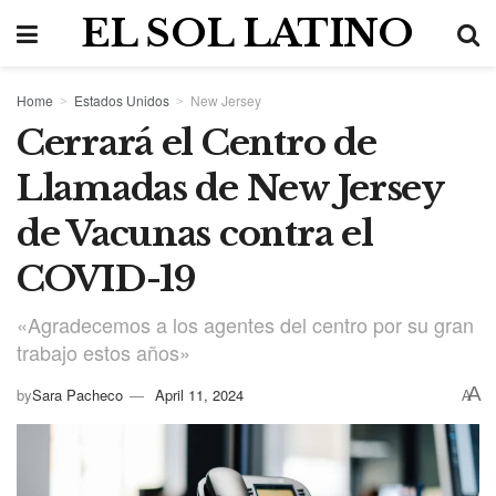
EL SOL LATINO
Home
Estados Unidos
New Jersey
Cerrará el Centro de
Llamadas de New Jersey
de Vacunas contra el
COVID-19
«Agradecemos a los agentes del centro por su gran
trabajo estos años»
A
by
Sara Pacheco
April 11, 2024
A