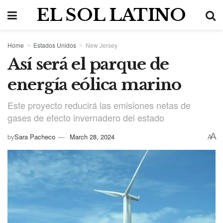
EL SOL LATINO
Home
Estados Unidos
New Jersey
Así será el parque de
energía eólica marino
Este proyecto reducirá las emisiones netas de
gases de efecto invernadero del estado
A
by
Sara Pacheco
March 28, 2024
A