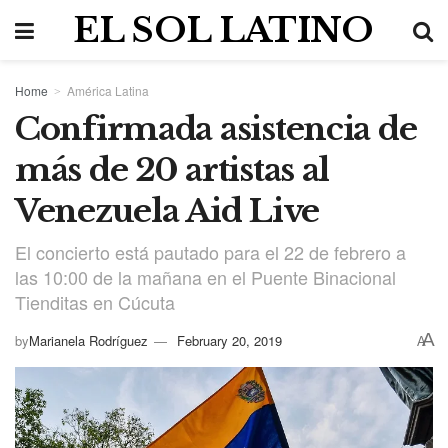
EL SOL LATINO
Home
América Latina
Confirmada asistencia de
más de 20 artistas al
Venezuela Aid Live
El concierto está pautado para el 22 de febrero a
las 10:00 de la mañana en el Puente Binacional
Tienditas en Cúcuta
A
by
Marianela Rodríguez
February 20, 2019
A