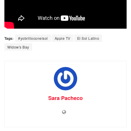
Tags:
#yobrilloconelsol
Apple TV
El Sol Latino
Widow's Bay
Sara Pacheco