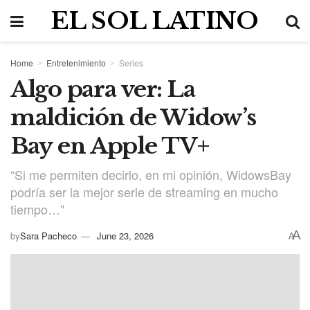
EL SOL LATINO
Home
Entretenimiento
Series
Algo para ver: La
maldición de Widow’s
Bay en Apple TV+
“Si me permiten decirlo, en mi opinión, WidowsBay
podría ser la mejor serie de streaming en mucho
tiempo…"
A
by
Sara Pacheco
June 23, 2026
A