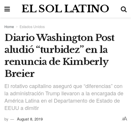
EL SOL LATINO
Home
Estados Unidos
Diario Washington Post
aludió “turbidez” en la
renuncia de Kimberly
Breier
El rotativo capitalino aseguró que “diferencias” con
la administración Trump llevaron a la encargada de
América Latina en el Departamento de Estado de
EEUU a dimitir
A
by
August 8, 2019
A