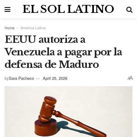
EL SOL LATINO
Home
América Latina
EEUU autoriza a
Venezuela a pagar por la
defensa de Maduro
A
by
Sara Pacheco
April 25, 2026
A