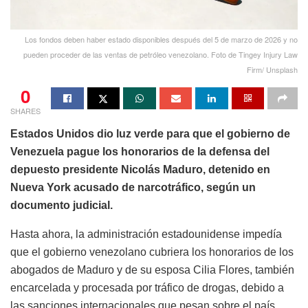
Los fondos deben haber estado disponibles después del 5 de marzo de 2026 y no
pueden proceder de las ventas de petróleo venezolano. Foto de Tingey Injury Law
Firm/ Unsplash
0
SHARES
Estados Unidos dio luz verde para que el gobierno de
Venezuela pague los honorarios de la defensa del
depuesto presidente Nicolás Maduro, detenido en
Nueva York acusado de narcotráfico, según un
documento judicial.
Hasta ahora, la administración estadounidense impedía
que el gobierno venezolano cubriera los honorarios de los
abogados de Maduro y de su esposa Cilia Flores, también
encarcelada y procesada por tráfico de drogas, debido a
las sanciones internacionales que pesan sobre el país.