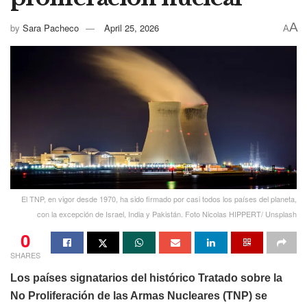
A
by
Sara Pacheco
April 25, 2026
A
El TNP, en vigor desde 1970, ha sido firmado por casi todos los países del planeta,
con la excepción de Israel, India y Pakistán. Foto Nicolas HIPPERT/ Unsplash
0
SHARES
Los países signatarios del histórico Tratado sobre la
No Proliferación de las Armas Nucleares (TNP) se