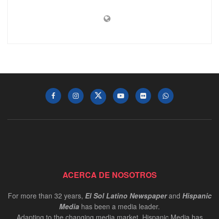
ACERCA DE NOSOTROS
For more than 32 years,
El Sol Latino Newspaper
and
Hispanic
Media
has been a media leader.
Adapting to the changing media market, Hispanic Media has