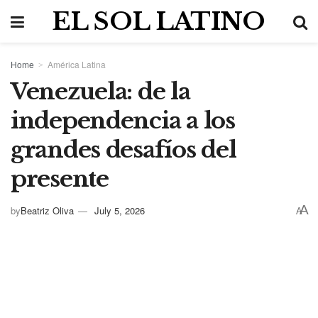
EL SOL LATINO
Home
América Latina
Venezuela: de la
independencia a los
grandes desafíos del
presente
A
by
Beatriz Oliva
July 5, 2026
A