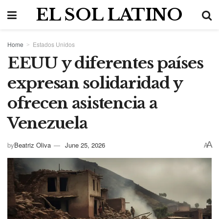
EL SOL LATINO
Home
Estados Unidos
EEUU y diferentes países
expresan solidaridad y
ofrecen asistencia a
Venezuela
A
by
Beatriz Oliva
June 25, 2026
A