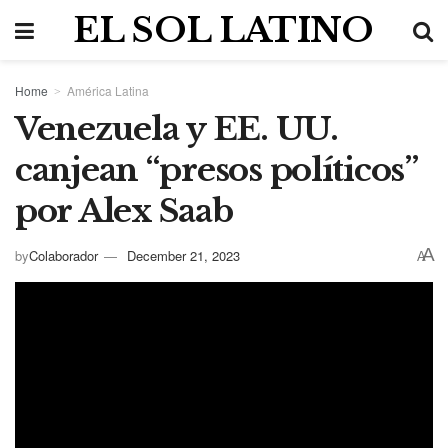
EL SOL LATINO
Home
América Latina
Venezuela y EE. UU.
canjean “presos políticos”
por Alex Saab
A
by
Colaborador
December 21, 2023
A