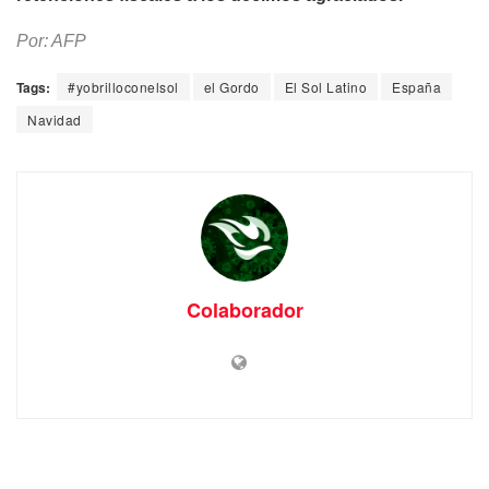
Por: AFP
Tags:
#yobrilloconelsol
el Gordo
El Sol Latino
España
Navidad
Colaborador