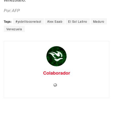
venezolano.
Por: AFP
Tags:
#yobrilloconelsol
Alex Saab
El Sol Latino
Maduro
Venezuela
Colaborador