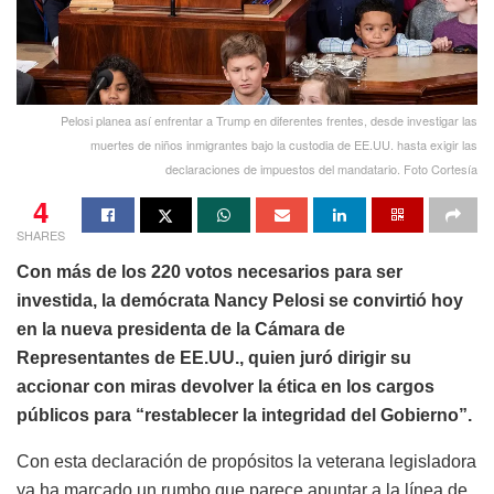
Pelosi planea así enfrentar a Trump en diferentes frentes, desde investigar las
muertes de niños inmigrantes bajo la custodia de EE.UU. hasta exigir las
declaraciones de impuestos del mandatario. Foto Cortesía
4
SHARES
Con más de los 220 votos necesarios para ser
investida, la demócrata Nancy Pelosi se convirtió hoy
en la nueva presidenta de la Cámara de
Representantes de EE.UU., quien juró dirigir su
accionar con miras devolver la ética en los cargos
públicos para “restablecer la integridad del Gobierno”.
Con esta declaración de propósitos la veterana legisladora
ya ha marcado un rumbo que parece apuntar a la línea de