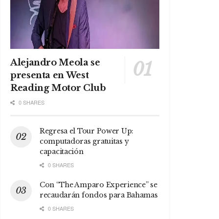
Alejandro Meola se
presenta en West
Reading Motor Club
0 SHARES
Regresa el Tour Power Up:
computadoras gratuitas y
capacitación
0 SHARES
Con “The Amparo Experience” se
recaudarán fondos para Bahamas
0 SHARES