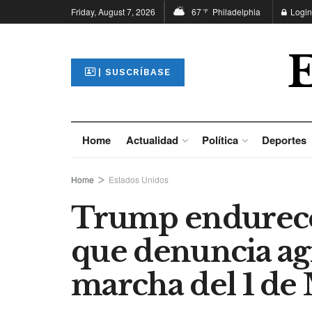
Friday, August 7, 2026
67
Philadelphia
Login
°F
| SUSCRÍBASE
Home
Actualidad
Política
Deportes
Home
Estados Unidos
Trump endurece
que denuncia a
marcha del 1 de