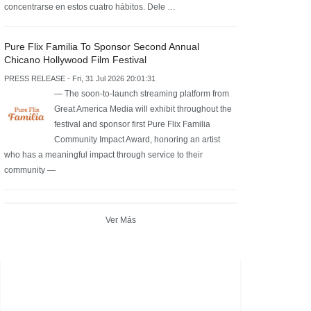
concentrarse en estos cuatro hábitos. Dele …
Pure Flix Familia To Sponsor Second Annual
Chicano Hollywood Film Festival
PRESS RELEASE - Fri, 31 Jul 2026 20:01:31
— The soon-to-launch streaming platform from
Great America Media will exhibit throughout the
festival and sponsor first Pure Flix Familia
Community Impact Award, honoring an artist
who has a meaningful impact through service to their
community —
Ver Más