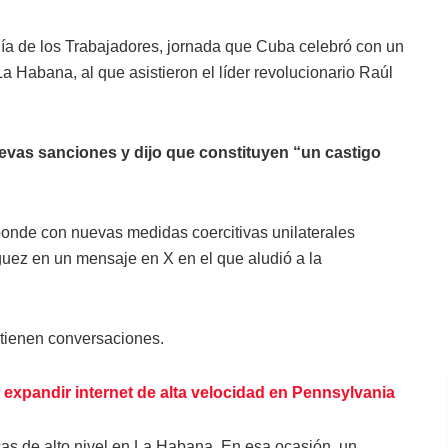
ía de los Trabajadores, jornada que Cuba celebró con un
a Habana, al que asistieron el líder revolucionario Raúl
evas sanciones y dijo que constituyen “un castigo
ponde con nuevas medidas coercitivas unilaterales
guez en un mensaje en X en el que aludió a la
ntienen conversaciones.
expandir internet de alta velocidad en Pennsylvania
cas de alto nivel en La Habana. En esa ocasión, un