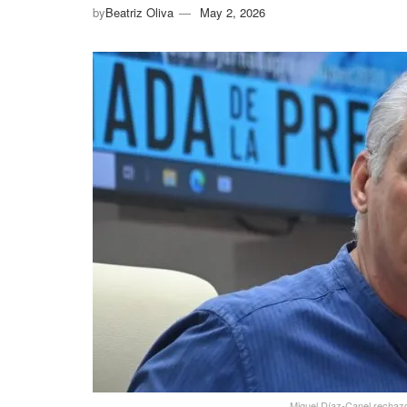
by
Beatriz Oliva
May 2, 2026
Miguel Díaz-Canel rechazó