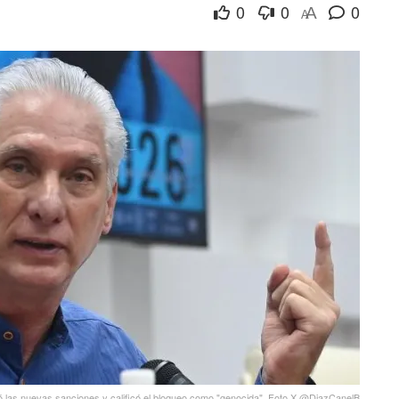
0
0
0
A
A
 las nuevas sanciones y calificó el bloqueo como "genocida". Foto X @DiazCanelB