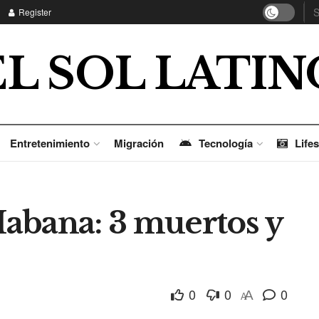
Register
EL SOL LATIN
Entretenimiento
Migración
Tecnología
Lifes
abana: 3 muertos y
0
0
0
A
A