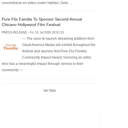
concentrarse en estos cuatro hábitos. Dele …
Pure Flix Familia To Sponsor Second Annual
Chicano Hollywood Film Festival
PRESS RELEASE - Fri, 31 Jul 2026 20:01:31
— The soon-to-launch streaming platform from
Great America Media will exhibit throughout the
festival and sponsor first Pure Flix Familia
Community Impact Award, honoring an artist
who has a meaningful impact through service to their
community —
Ver Más