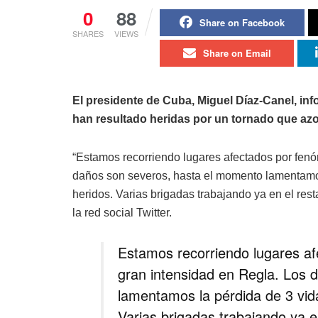
0
88
Share on Facebook
SHARES
VIEWS
Share on Email
El presidente de Cuba, Miguel Díaz-Canel, in
han resultado heridas por un tornado que az
“Estamos recorriendo lugares afectados por fen
daños son severos, hasta el momento lamentamo
heridos. Varias brigadas trabajando ya en el res
la red social Twitter.
Estamos recorriendo lugares a
gran intensidad en Regla. Los 
lamentamos la pérdida de 3 vid
Varias brigadas trabajando ya e