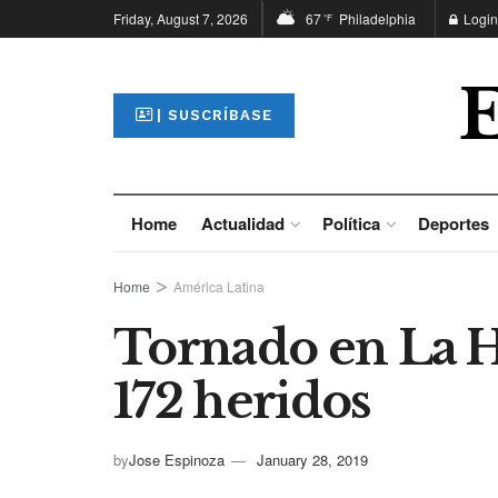
Friday, August 7, 2026
67
Philadelphia
Login
°F
| SUSCRÍBASE
Home
Actualidad
Política
Deportes
Home
América Latina
Tornado en La H
172 heridos
by
Jose Espinoza
January 28, 2019