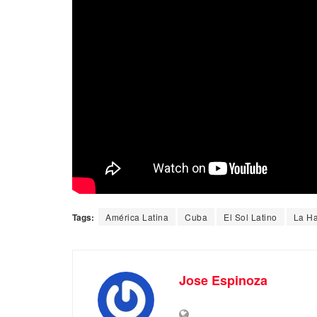
Tags:
América Latina
Cuba
El Sol Latino
La H
Jose Espinoza