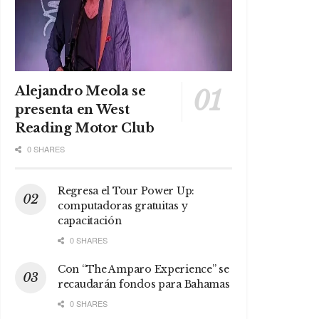
Alejandro Meola se
presenta en West
Reading Motor Club
0 SHARES
Regresa el Tour Power Up:
computadoras gratuitas y
capacitación
0 SHARES
Con “The Amparo Experience” se
recaudarán fondos para Bahamas
0 SHARES