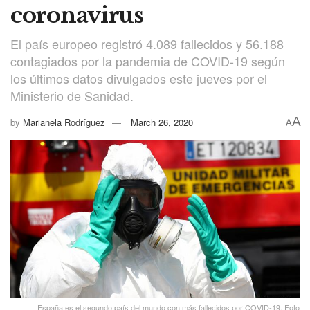
coronavirus
El país europeo registró 4.089 fallecidos y 56.188
contagiados por la pandemia de COVID-19 según
los últimos datos divulgados este jueves por el
Ministerio de Sanidad.
A
by
Marianela Rodríguez
March 26, 2020
A
España es el segundo país del mundo con más fallecidos por COVID-19. Foto