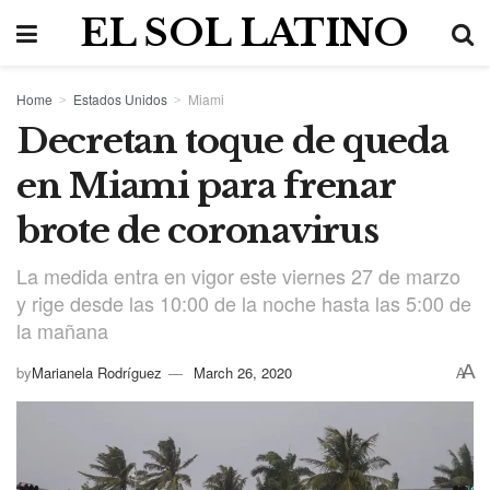
EL SOL LATINO
Home
Estados Unidos
Miami
Decretan toque de queda
en Miami para frenar
brote de coronavirus
La medida entra en vigor este viernes 27 de marzo
y rige desde las 10:00 de la noche hasta las 5:00 de
la mañana
A
by
Marianela Rodríguez
March 26, 2020
A