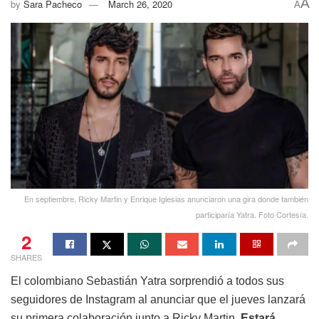
A
by
Sara Pacheco
March 26, 2020
A
En septiembre, Ricky Martin y Enrique Iglesias anunciaron una gira donde también
participaría Yatra. Foto Cortesía.
2
SHARES
El colombiano Sebastián Yatra sorprendió a todos sus
seguidores de Instagram al anunciar que el jueves lanzará
su primera colaboración junto a Ricky Martin.
Estará