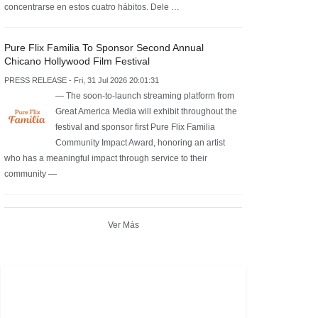
concentrarse en estos cuatro hábitos. Dele …
Pure Flix Familia To Sponsor Second Annual
Chicano Hollywood Film Festival
PRESS RELEASE - Fri, 31 Jul 2026 20:01:31
— The soon-to-launch streaming platform from
Great America Media will exhibit throughout the
festival and sponsor first Pure Flix Familia
Community Impact Award, honoring an artist
who has a meaningful impact through service to their
community —
Ver Más