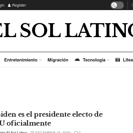
gin
Register
EL SOL LATIN
Entretenimiento
Migración
Tecnología
Lifes
iden es el presidente electo de
 oficialmente
ón El Sol Latino
DECEMBER 15, 2020
0