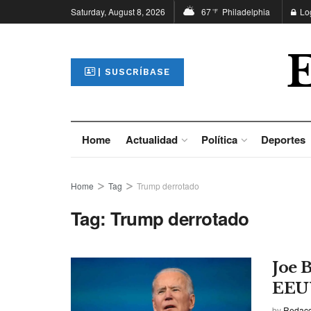
Saturday, August 8, 2026
67
Philadelphia
Lo
°F
| SUSCRÍBASE
Home
Actualidad
Política
Deportes
Home
Tag
Trump derrotado
Tag:
Trump derrotado
Joe B
EEUU
by
Redacci