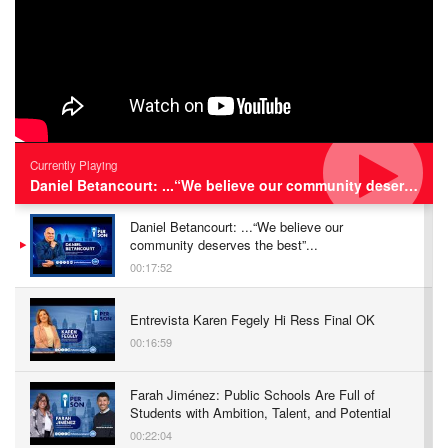
Currently Playing
Daniel Betancourt: ...“We believe our community deserves the best”...
Daniel Betancourt: ...“We believe our
community deserves the best”...
00:17:52
Entrevista Karen Fegely Hi Ress Final OK
00:16:59
Farah Jiménez: Public Schools Are Full of
Students with Ambition, Talent, and Potential
00:22:04