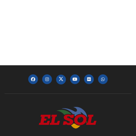
Dr. Keith Leaphart: DO, MBA, Enterprise
Executive Vice President at Jefferson | In-
Person Oct 2024
00:01:19
Juan López: Executive Vice President at
Independence Health Group | In-Person Oct
2024
00:02:44
David Velazquez: President & CEO, PECO |
In-Person Oct 2024
00:02:26
David Gonzalez: President HACE
Management Company | In-Person Oct 2024
00:03:34
Daniel Betancour: President and CEO of
Finanta | In-Person Oct 2024
00:02:55