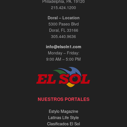
Philadelphia, PA. 19120
00:08:56
215.424.1200
Doral – Location
El General Zapateiro: Un Relato Épico de
5300 Paseo Blvd
Servicio y Sacrificio - Entrevista Exclusiva en
InPerson
Doral, FL 33166
00:03:30
305.440.9636
info@elsoln1.com
Adriana Ospina, Especialista en Cosmetología
con más de 15 años de experiencia.
Monday – Friday:
00:03:30
9:00 AM – 5:00 PM
Jennie Mojica, entrevista InPerson.
00:07:35
Alex Patiño y Marcos Carrasquillo, entrevista
NUESTROS PORTALES
exclusiva InPerson
00:20:02
Estylo Magazine
Latinas Life Style
Tony Alvarado, Musico Venezolano.
Clasificados El Sol
00:01:56