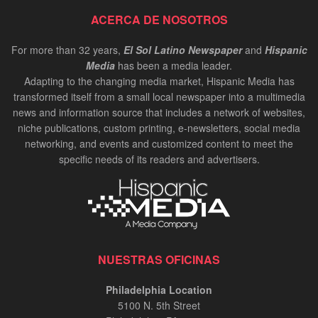
Cynthia Figueroa: President and CEO of JEVS
ACERCA DE NOSOTROS
Human Services | InPerson Oct 2024
00:02:37
For more than 32 years,
El Sol Latino Newspaper
and
Hispanic
Media
has been a media leader.
Carlos de los Ramos: Chair of the Delaware
Adapting to the changing media market, Hispanic Media has
Hispanic Commission | InPerson Oct 2024
transformed itself from a small local newspaper into a multimedia
00:02:20
news and information source that includes a network of websites,
niche publications, custom printing, e-newsletters, social media
Bruce Datil, Allstate Agency Owner | In-Person
Oct 2024
networking, and events and customized content to meet the
specific needs of its readers and advertisers.
00:02:21
Antonio Valdes, CEO at Children's Crisis
Treatment Center | In-Person Oct 2024
00:01:34
Carlos Giraldo, entrevista InPerson
NUESTRAS OFICINAS
00:12:48
Philadelphia Location
5100 N. 5th Street
Risaralda Comfort Health en Miami