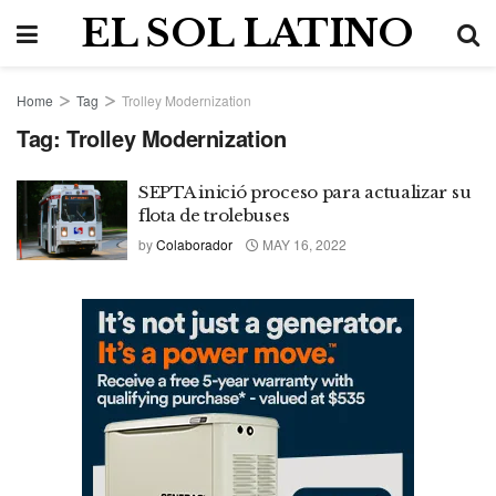
EL SOL LATINO
Home
Tag
Trolley Modernization
Tag:
Trolley Modernization
SEPTA inició proceso para actualizar su
flota de trolebuses
by
Colaborador
MAY 16, 2022